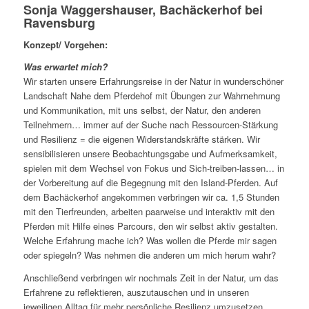
Sonja Waggershauser, Bachäckerhof bei
Ravensburg
Konzept/ Vorgehen:
Was erwartet mich?
Wir starten unsere Erfahrungsreise in der Natur in wunderschöner
Landschaft Nahe dem Pferdehof mit Übungen zur Wahrnehmung
und Kommunikation, mit uns selbst, der Natur, den anderen
Teilnehmern… immer auf der Suche nach Ressourcen-Stärkung
und Resilienz = die eigenen Widerstandskräfte stärken. Wir
sensibilisieren unsere Beobachtungsgabe und Aufmerksamkeit,
spielen mit dem Wechsel von Fokus und Sich-treiben-lassen… in
der Vorbereitung auf die Begegnung mit den Island-Pferden. Auf
dem Bachäckerhof angekommen verbringen wir ca. 1,5 Stunden
mit den Tierfreunden, arbeiten paarweise und interaktiv mit den
Pferden mit Hilfe eines Parcours, den wir selbst aktiv gestalten.
Welche Erfahrung mache ich? Was wollen die Pferde mir sagen
oder spiegeln? Was nehmen die anderen um mich herum wahr?
Anschließend verbringen wir nochmals Zeit in der Natur, um das
Erfahrene zu reflektieren, auszutauschen und in unseren
jeweiligen Alltag für mehr persönliche Resilienz umzusetzen.