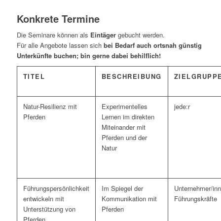
Konkrete Termine
Die Seminare können als
Eintäger
gebucht werden.
Für alle Angebote lassen sich
bei Bedarf auch
ortsnah günstig
Unterkünfte buchen; bin gerne dabei behilflich!
TITEL
BESCHREIBUNG
ZIELGRUPP
Natur-Resilienz mit
Experimentelles
jede:r
Pferden
Lernen im direkten
Miteinander mit
Pferden und der
Natur
Führungspersönlichkeit
Im Spiegel der
Unternehmer/inn
entwickeln mit
Kommunikation mit
Führungskräfte
Unterstützung von
Pferden
Pferden