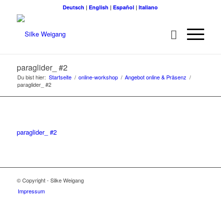
Deutsch
|
English
|
Español
|
Italiano
paraglider_ #2
Du bist hier:
Startseite
/
online-workshop
/
Angebot online & Präsenz
/
paraglider_ #2
paraglider_ #2
© Copyright - Silke Weigang
Impressum