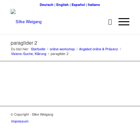
Deutsch
|
English
|
Español
|
Italiano
paraglider 2
Du bist hier:
Startseite
/
online-workshop
/
Angebot online & Präsenz
/
Visions-Suche, Klärung
/
paraglider 2
© Copyright - Silke Weigang
Impressum