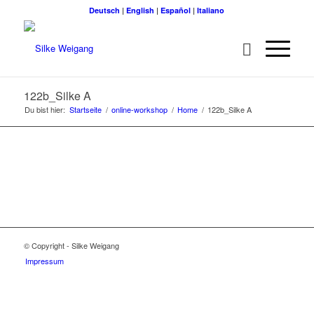
Deutsch
|
English
|
Español
|
Italiano
122b_Silke A
Du bist hier:
Startseite
/
online-workshop
/
Home
/
122b_Silke A
© Copyright - Silke Weigang
Impressum