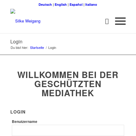
Deutsch
|
English
|
Español
|
Italiano
Login
Du bist hier:
Startseite
/
Login
WILLKOMMEN BEI DER
GESCHÜTZTEN
MEDIATHEK
LOGIN
Benutzername