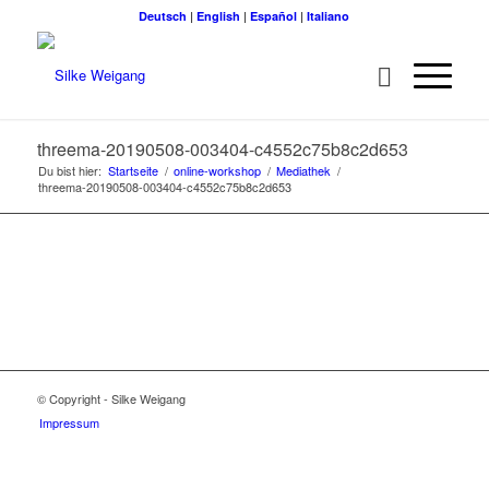
Deutsch
|
English
|
Español
|
Italiano
threema-20190508-003404-c4552c75b8c2d653
Du bist hier:
Startseite
/
online-workshop
/
Mediathek
/
threema-20190508-003404-c4552c75b8c2d653
© Copyright - Silke Weigang
Impressum