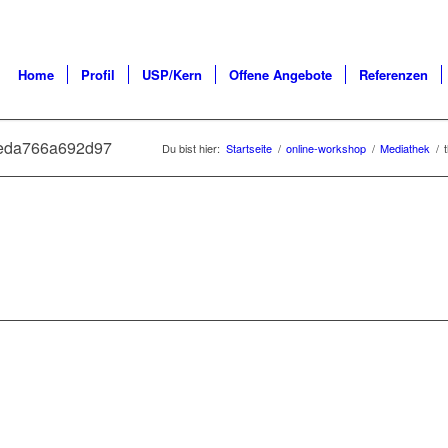
Home
Profil
USP/Kern
Offene Angebote
Referenzen
7eda766a692d97
Du bist hier:
Startseite
/
online-workshop
/
Mediathek
/