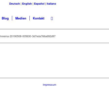
Deutsch
|
English
|
Español
|
Italiano
Blog
Medien
Kontakt
threema-20190508-005630-3d7eda766a692d97
Impressum