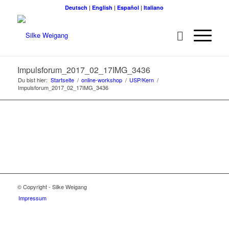
Deutsch
|
English
|
Español
|
Italiano
Impulsforum_2017_02_17IMG_3436
Du bist hier:
Startseite
/
online-workshop
/
USP/Kern
/
Impulsforum_2017_02_17IMG_3436
© Copyright - Silke Weigang
Impressum