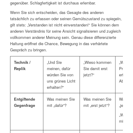
gegenüber. Schlagfertigkeit ist durchaus erlernbar.
Wenn Sie sich entscheiden, das Gesagte des anderen
tatsächlich zu erfassen oder seinen Gemütszustand zu spiegeln,
gilt stets: „Verstanden ist nicht einverstanden!“ Sie können dem
anderen Verständnis für seine Ansicht signalisieren und zugleich
vollkommen anderer Meinung sein. Genau diese differenzierte
Haltung eröffnet die Chance, Bewegung in das verhärtete
Gespräch zu bringen.
Technik /
„Und Sie
„Wieso kommen
„Wie wo
Replik
meinen, dafür
Sie damit erst
Projekt 
würden Sie von
jetzt?“
erfolgre
uns grünes Licht
Abschlu
erhalten?“
Entgiftende
Was meinen Sie
Was meinen Sie
Was mei
Gegenfrage
mit „dafür“?
mit „erst jetzt“?
„je“
oder
„Was me
mit „erf