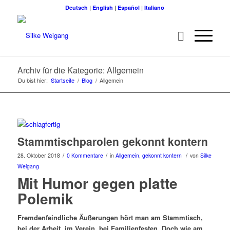
Deutsch
|
English
|
Español
|
Italiano
Archiv für die Kategorie: Allgemein
Du bist hier:
Startseite
/
Blog
/
Allgemein
Stammtischparolen gekonnt kontern
/
/
/
28. Oktober 2018
0 Kommentare
in
Allgemein
,
gekonnt kontern
von
Silke
Weigang
Mit Humor gegen platte
Polemik
Fremdenfeindliche Äußerungen hört man am Stammtisch,
bei der Arbeit, im Verein, bei Familienfesten. Doch wie am