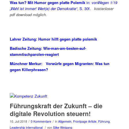
Was tun? Mit Humor gegen platte Polemik
in:
vonWegen 1/19
„Wahl ist immer! Wert(e) der Demokratie“
, S. 30f.
kostenloser
pdf download möglich.
Lahrer Zeitung: Humor hilft gegen platte polemik
Badische Zeitung: Wie-man-am-besten-auf-
stammtischparolen-reagiert
Münchner Merkur: Vorwürfe gegen Migranten: Was tun
gegen Killerphrasen?
Führungskraft der Zukunft – die
digitale Revolution steuern!
/
/
10. Juli 2018
0 Kommentare
in
Allgemein
,
Frontpage Article
,
Führung
,
/
Leadership international
von
Silke Weigang