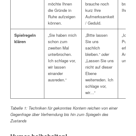
möchte Ihnen
brauche noch
brauche 
die Gründe in
kurz Ihre
Ihr Vert
Ruhe aufzeigen
Aufmerksamkeit
können.
/ Geduld.
Spielregeln
„Sie haben mich
„Bitte lassen
„Ich wür
klären
schon zum
Sie uns
Punkte 
zweiten Mal
sachlich
erläuter
unterbrochen.
bleiben.“
oder
Angriffe
Ich schlage vor,
„Lassen Sie uns
uns dara
wir lassen
nicht auf dieser
einander
Ebene
ausreden.“
weiterreden. Ich
schlage vor,
wir…“
Tabelle 1: Techniken für gekonntes Kontern reichen von einer
Gegenfrage über Verfremdung bis hin zum Spiegeln des
Zustands