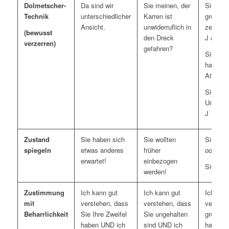
Dolmetscher-
Da sind wir
Sie meinen, der
Sie mei
Technik
unterschiedlicher
Karren ist
große A
Ansicht.
unwiderruflich in
zeichne
(bewusst
den Dreck
J
oder
verzerren)
gefahren?
Sie mei
habe ei
Atem! J
Sie sch
Unerschü
J
Zustand
Sie haben sich
Sie wollten
Sie sind
spiegeln
etwas anderes
früher
oder
erwartet!
einbezogen
Sie sind
werden!
Zustimmung
Ich kann gut
Ich kann gut
Ich kan
mit
verstehen, dass
verstehen, dass
versteh
Beharrlichkeit
Sie Ihre Zweifel
Sie ungehalten
große 
haben UND ich
sind UND ich
haben U