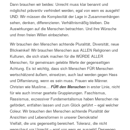
Dann brauchen wir beides: Unrecht muss klar benannt und
möglichst präventiv verhindert werden, egal von wem es ausgeht!
UND: Wir müssen die Komplexität der Lage in Zusammenhängen
sehen, denken, differenzieren. Verhältnismäßig bleiben. Die
Auswirkungen auf die Menschen betrachten. Und ihre Wünsche
und ihren freien Willen einbeziehen.
Wir brauchen den Menschen achtende Pluralität, Diversität, neue
Blickwinkel! Wir brauchen Menschen aus ALLEN Religionen und
Kulturen, die sich stark machen für die WÜRDE ALLER
Menschen, für gemeinsam gelebte Werte der gegenseitigen
Achtung. Es ist wichtig, dass sich Menschen FÜR Menschen
wertschätzend äußern, einsetzen, auch laut werden gegen Hass
und Diffamierung, wenn es sein muss. Frauen wie Männer.
Christen wie Muslime…
FÜR den Menschen
in erster Linie, nicht
für wie auch immer geartete Gruppierungen. Faschismus,
Rassismus, exzessiver Fundamentalismus haben Menschen nie
gefördert, entfalten lassen und zum Glück geführt – egal welcher
Coleur. Wir brauchen den Menschen achtende Pluralität der
Ansichten und Lebensformen in unserer Demokratie!
Vielfalt, die uns gegenseitig bereichert. Toleranz, die nicht
wegschaut vor Unrecht – egal von wem es ausgeht! Deswegen