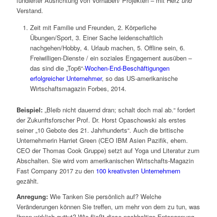
fundierter Ausrichtung von Vorhaben/ Projekten – mit Herz
und
Verstand.
Zeit mit Familie und Freunden, 2. Körperliche
Übungen/Sport, 3. Einer Sache leidenschaftlich
nachgehen/Hobby, 4. Urlaub machen, 5. Offline sein, 6.
Freiwilligen-Dienste / ein soziales Engagement ausüben –
das sind die „Top6“-
Wochen-End-Beschäftigungen
erfolgreicher Unternehmer
, so das US-amerikanische
Wirtschaftsmagazin Forbes, 2014.
Beispiel:
„Bleib nicht dauernd dran; schalt doch mal ab.“ fordert
der Zukunftsforscher Prof. Dr. Horst Opaschowski als erstes
seiner „10 Gebote des 21. Jahrhunderts“. Auch die britische
Unternehmerin Harriet Green (CEO IBM Asien Pazifik, ehem.
CEO der Thomas Cook Gruppe) setzt auf Yoga und Literatur zum
Abschalten. Sie wird vom amerikanischen Wirtschafts-Magazin
Fast Company 2017 zu den
100 kreativsten Unternehmern
gezählt.
Anregung:
Wie Tanken Sie persönlich auf? Welche
Veränderungen können Sie treffen, um mehr von dem zu tun, was
Ihnen wirklich guttut? Wie fließt diese nachhaltige Entspannung