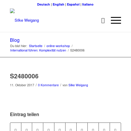
Deutsch
|
English
|
Español
|
Italiano
Blog
Du bist hier:
Startseite
/
online-workshop
/
International führen: Komplexität nutzen
/
S2480006
S2480006
/
/
11. Oktober 2017
0 Kommentare
von
Silke Weigang
Eintrag teilen