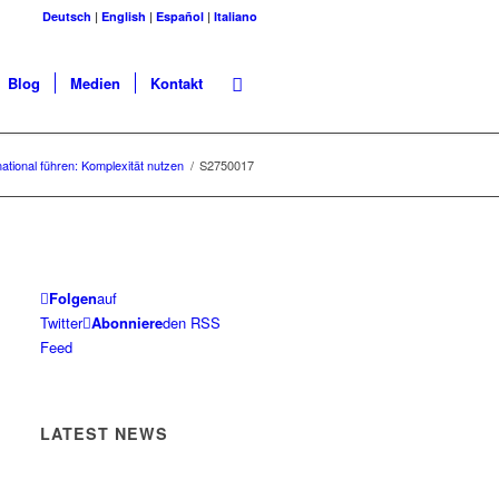
Deutsch
|
English
|
Español
|
Italiano
Blog
Medien
Kontakt
national führen: Komplexität nutzen
/
S2750017
Folgen
auf
Twitter
Abonniere
den RSS
Feed
LATEST NEWS