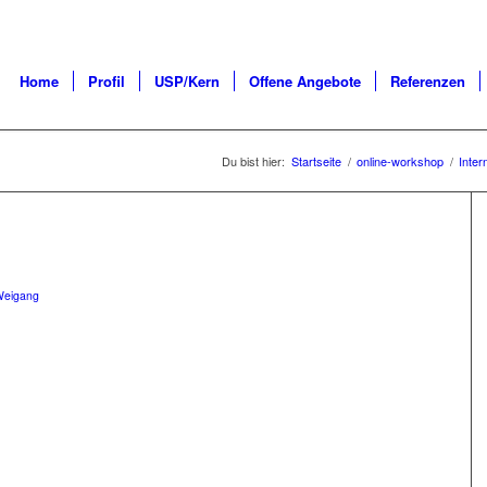
Home
Profil
USP/Kern
Offene Angebote
Referenzen
Du bist hier:
Startseite
/
online-workshop
/
Inter
Weigang