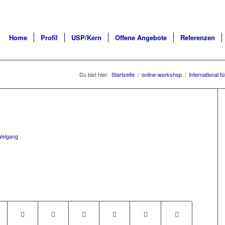
Home
Profil
USP/Kern
Offene Angebote
Referenzen
Du bist hier:
Startseite
/
online-workshop
/
International f
Weigang