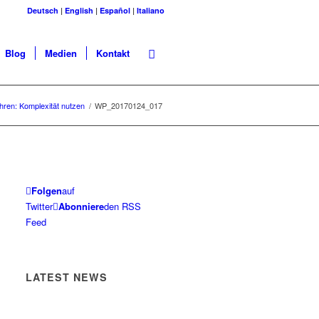
Deutsch
|
English
|
Español
|
Italiano
Blog
Medien
Kontakt
ühren: Komplexität nutzen
/
WP_20170124_017
Folgen
auf
Twitter
Abonniere
den RSS
Feed
LATEST NEWS