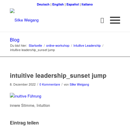
Deutsch
|
English
|
Español
|
Italiano
Blog
Du bist hier:
Startseite
/
online-workshop
/
Intuitive Leadership
/
intuitive leadership_sunset jump
intuitive leadership_sunset jump
/
/
8. Dezember 2022
0 Kommentare
von
Silke Weigang
innere Stimme, Intuition
Eintrag teilen