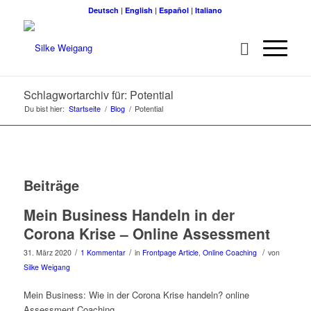
Deutsch
|
English
|
Español
|
Italiano
Schlagwortarchiv für: Potential
Du bist hier:
Startseite
/
Blog
/
Potential
Beiträge
Mein Business Handeln in der
Corona Krise – Online Assessment
/
/
/
31. März 2020
1 Kommentar
in
Frontpage Article
,
Online Coaching
von
Silke Weigang
Mein Business: Wie in der Corona Krise handeln? online
Assessment Coaching