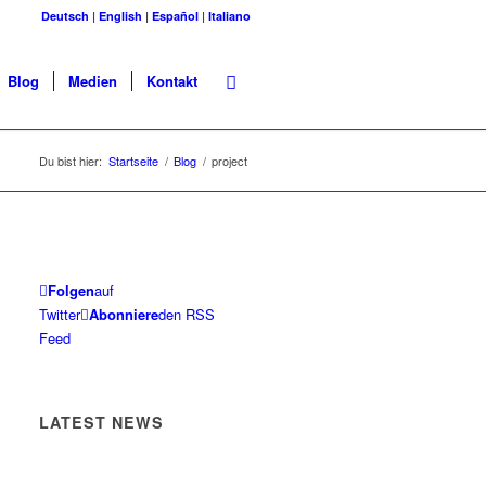
Deutsch
|
English
|
Español
|
Italiano
Blog
Medien
Kontakt
Du bist hier:
Startseite
/
Blog
/
project
Folgen
auf
Twitter
Abonniere
den RSS
Feed
LATEST NEWS