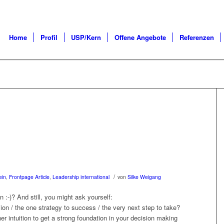
Home
Profil
USP/Kern
Offene Angebote
Referenzen
/
ein
,
Frontpage Article
,
Leadership international
von
Silke Weigang
 :-)? And still, you might ask yourself:
sion / the one strategy to success / the very next step to take?
ner intuition to get a strong foundation in your decision making