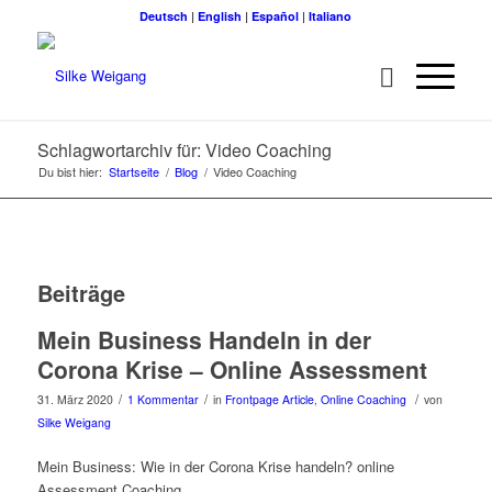
Deutsch
|
English
|
Español
|
Italiano
Schlagwortarchiv für: Video Coaching
Du bist hier:
Startseite
/
Blog
/
Video Coaching
Beiträge
Mein Business Handeln in der
Corona Krise – Online Assessment
/
/
/
31. März 2020
1 Kommentar
in
Frontpage Article
,
Online Coaching
von
Silke Weigang
Mein Business: Wie in der Corona Krise handeln? online
Assessment Coaching