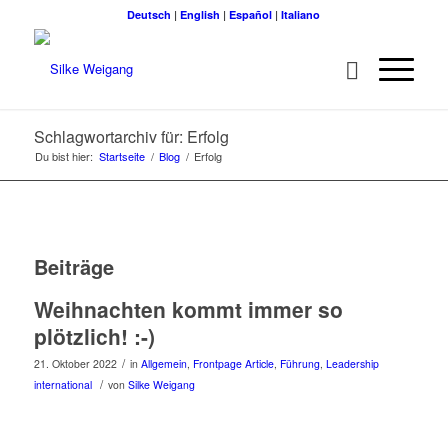
Deutsch
|
English
|
Español
|
Italiano
Schlagwortarchiv für: Erfolg
Du bist hier:
Startseite
/
Blog
/
Erfolg
Beiträge
Weihnachten kommt immer so
plötzlich! :-)
/
21. Oktober 2022
in
Allgemein
,
Frontpage Article
,
Führung
,
Leadership
/
international
von
Silke Weigang