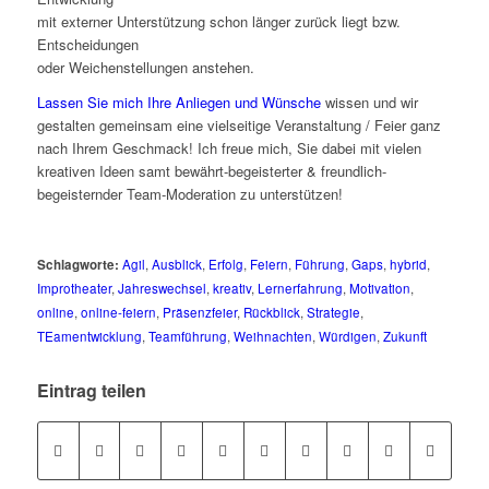
mit externer Unterstützung schon länger zurück liegt bzw.
Entscheidungen
oder Weichenstellungen anstehen.
Lassen Sie mich Ihre Anliegen und Wünsche
wissen und wir
gestalten gemeinsam eine vielseitige Veranstaltung / Feier ganz
nach Ihrem Geschmack! Ich freue mich, Sie dabei mit vielen
kreativen Ideen samt bewährt-begeisterter & freundlich-
begeisternder Team-Moderation zu unterstützen!
Schlagworte:
Agil
,
Ausblick
,
Erfolg
,
Feiern
,
Führung
,
Gaps
,
hybrid
,
Improtheater
,
Jahreswechsel
,
kreativ
,
Lernerfahrung
,
Motivation
,
online
,
online-feiern
,
Präsenzfeier
,
Rückblick
,
Strategie
,
TEamentwicklung
,
Teamführung
,
Weihnachten
,
Würdigen
,
Zukunft
Eintrag teilen