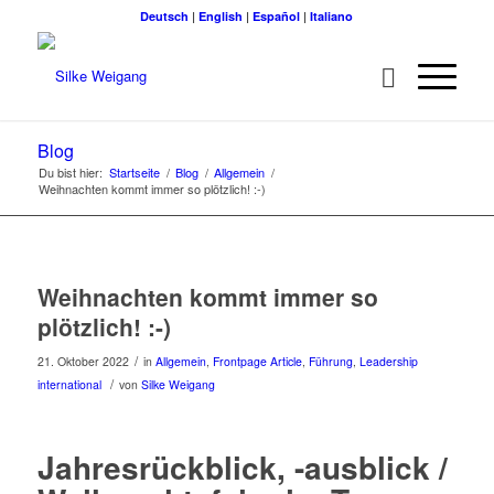
Deutsch
|
English
|
Español
|
Italiano
Blog
Du bist hier:
Startseite
/
Blog
/
Allgemein
/
Weihnachten kommt immer so plötzlich! :-)
Weihnachten kommt immer so
plötzlich! :-)
/
21. Oktober 2022
in
Allgemein
,
Frontpage Article
,
Führung
,
Leadership
/
international
von
Silke Weigang
Jahresrückblick, -ausblick /