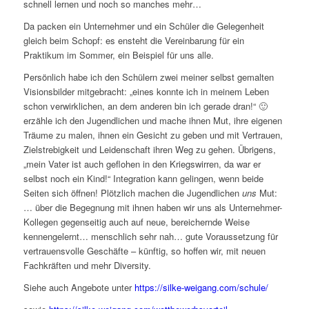
schnell lernen und noch so manches mehr…
Da packen ein Unternehmer und ein Schüler die Gelegenheit
gleich beim Schopf: es ensteht die Vereinbarung für ein
Praktikum im Sommer, ein Beispiel für uns alle.
Persönlich habe ich den Schülern zwei meiner selbst gemalten
Visionsbilder mitgebracht: „eines konnte ich in meinem Leben
schon verwirklichen, an dem anderen bin ich gerade dran!“ 🙂
erzähle ich den Jugendlichen und mache ihnen Mut, ihre eigenen
Träume zu malen, ihnen ein Gesicht zu geben und mit Vertrauen,
Zielstrebigkeit und Leidenschaft ihren Weg zu gehen. Übrigens,
„mein Vater ist auch geflohen in den Kriegswirren, da war er
selbst noch ein Kind!“ Integration kann gelingen, wenn beide
Seiten sich öffnen! Plötzlich machen die Jugendlichen
uns
Mut:
… über die Begegnung mit ihnen haben wir uns als Unternehmer-
Kollegen gegenseitig auch auf neue, bereichernde Weise
kennengelernt… menschlich sehr nah… gute Voraussetzung für
vertrauensvolle Geschäfte – künftig, so hoffen wir, mit neuen
Fachkräften und mehr Diversity.
Siehe auch Angebote unter
https://silke-weigang.com/schule/