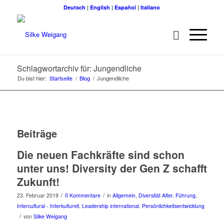
Deutsch
|
English
|
Español
|
Italiano
Schlagwortarchiv für: Jungendliche
Du bist hier:
Startseite
/
Blog
/
Jungendliche
Beiträge
Die neuen Fachkräfte sind schon
unter uns! Diversity der Gen Z schafft
Zukunft!
/
/
23. Februar 2019
0 Kommentare
in
Allgemein
,
Diversität Alter
,
Führung
,
Intercultural - Interkulturell
,
Leadership international
,
Persönlichkeitsentwicklung
/
von
Silke Weigang